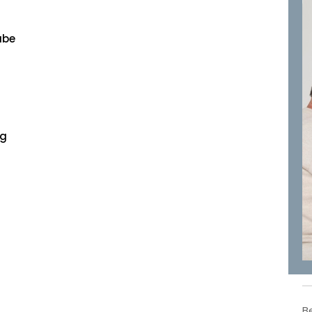
abe
ng
B